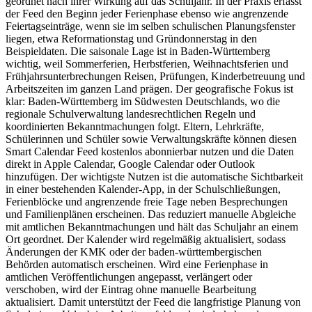
geordnet nach ihrer Wirkung auf das Schuljahr. In der Praxis erfasst
der Feed den Beginn jeder Ferienphase ebenso wie angrenzende
Feiertagseinträge, wenn sie im selben schulischen Planungsfenster
liegen, etwa Reformationstag und Gründonnerstag in den
Beispieldaten. Die saisonale Lage ist in Baden-Württemberg
wichtig, weil Sommerferien, Herbstferien, Weihnachtsferien und
Frühjahrsunterbrechungen Reisen, Prüfungen, Kinderbetreuung und
Arbeitszeiten im ganzen Land prägen. Der geografische Fokus ist
klar: Baden-Württemberg im Südwesten Deutschlands, wo die
regionale Schulverwaltung landesrechtlichen Regeln und
koordinierten Bekanntmachungen folgt. Eltern, Lehrkräfte,
Schülerinnen und Schüler sowie Verwaltungskräfte können diesen
Smart Calendar Feed kostenlos abonnierbar nutzen und die Daten
direkt in Apple Calendar, Google Calendar oder Outlook
hinzufügen. Der wichtigste Nutzen ist die automatische Sichtbarkeit
in einer bestehenden Kalender-App, in der Schulschließungen,
Ferienblöcke und angrenzende freie Tage neben Besprechungen
und Familienplänen erscheinen. Das reduziert manuelle Abgleiche
mit amtlichen Bekanntmachungen und hält das Schuljahr an einem
Ort geordnet. Der Kalender wird regelmäßig aktualisiert, sodass
Änderungen der KMK oder der baden-württembergischen
Behörden automatisch erscheinen. Wird eine Ferienphase in
amtlichen Veröffentlichungen angepasst, verlängert oder
verschoben, wird der Eintrag ohne manuelle Bearbeitung
aktualisiert. Damit unterstützt der Feed die langfristige Planung von