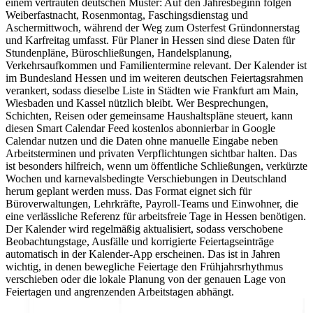
einem vertrauten deutschen Muster: Auf den Jahresbeginn folgen
Weiberfastnacht, Rosenmontag, Faschingsdienstag und
Aschermittwoch, während der Weg zum Osterfest Gründonnerstag
und Karfreitag umfasst. Für Planer in Hessen sind diese Daten für
Stundenpläne, Büroschließungen, Handelsplanung,
Verkehrsaufkommen und Familientermine relevant. Der Kalender ist
im Bundesland Hessen und im weiteren deutschen Feiertagsrahmen
verankert, sodass dieselbe Liste in Städten wie Frankfurt am Main,
Wiesbaden und Kassel nützlich bleibt. Wer Besprechungen,
Schichten, Reisen oder gemeinsame Haushaltspläne steuert, kann
diesen Smart Calendar Feed kostenlos abonnierbar in Google
Calendar nutzen und die Daten ohne manuelle Eingabe neben
Arbeitsterminen und privaten Verpflichtungen sichtbar halten. Das
ist besonders hilfreich, wenn um öffentliche Schließungen, verkürzte
Wochen und karnevalsbedingte Verschiebungen in Deutschland
herum geplant werden muss. Das Format eignet sich für
Büroverwaltungen, Lehrkräfte, Payroll-Teams und Einwohner, die
eine verlässliche Referenz für arbeitsfreie Tage in Hessen benötigen.
Der Kalender wird regelmäßig aktualisiert, sodass verschobene
Beobachtungstage, Ausfälle und korrigierte Feiertagseinträge
automatisch in der Kalender-App erscheinen. Das ist in Jahren
wichtig, in denen bewegliche Feiertage den Frühjahrsrhythmus
verschieben oder die lokale Planung von der genauen Lage von
Feiertagen und angrenzenden Arbeitstagen abhängt.