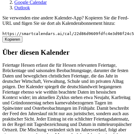
Google Calendar
Outlook
Sie verwenden eine andere Kalender-App? Kopieren Sie die Feed-
URL und fügen Sie sie dort als Kalenderabonnement hinzu:
https://smartcalendars.ai/cal/22d86d9609fdfc4e3d98f24c
Kopieren
Über diesen Kalender
Feiertage Hessen erfasst die für Hessen relevanten Feiertage,
Brückentage und saisonalen Beobachtungstage, darunter die festen
Daten und beweglichen christlichen Feiertage, die das Jahr in
deutscher Wirtschaft, Verwaltung, Schule und im privaten Alltag
prägen. Der Kalender spiegelt die deutschlandweit begangenen
Feiertage ebenso wie weithin beachtete Daten im hessischen
Kontext wider; im aktuellen Zyklus stehen etwa Neujahr, Karfreitag
und Gründonnerstag neben karnevalsbezogenen Tagen im
Spätwinter und Osterbeobachtungen im Frühjahr. Damit beschreibt
der Feed den Jahreslauf nicht nur aus juristischer, sondern auch aus
praktischer Sicht. Jeder Eintrag ist ein schlichter Feiertagsdatensatz,
in der Regel mit Tagesbezeichnung und Datum in mitteleuropäischer
Ortszeit. Die Mischung verändert sich im Jahresverlauf, folgt aber