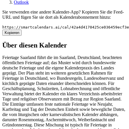
Outlook
Sie verwenden eine andere Kalender-App? Kopieren Sie die Feed-
URL und fügen Sie sie dort als Kalenderabonnement hinzu:
https://smartcalendars.ai/cal/42a4d4170425ce036459ecf3
Kopieren
Über diesen Kalender
Feiertage Saarland führt die im Saarland, Deutschland, beachteten
öffentlichen Feiertage auf; das Muster wird durch bundesweite
deutsche Feiertage und die eigene Kalenderpraxis des Landes
geprägt. Der Plan steht im weiteren gesetzlichen Rahmen für
Feiertage in Deutschland, wo Bundesregeln, Landesobservanz und
kirchlich geprägte Daten einander überschneiden können. Für
Geschäftsplanung, Schulzeiten, Lohnabrechnung und öffentliche
Verwaltung bietet der Kalender ein klares Verzeichnis arbeitsfreier
Tage und religiöser Observanzen mit Bezug zur Region Saarland.
Die Einträge umfassen feste nationale Feiertage wie Neujahr,
Karfreitag und Tag der Deutschen Einheit sowie bewegliche Daten,
die vom liturgischen oder karnevalistischen Kalender abhängen,
darunter Rosenmontag, Aschermittwoch, Weiberfastnacht und
Gründonnerstag. Diese Mischung ist typisch für Feiertage in