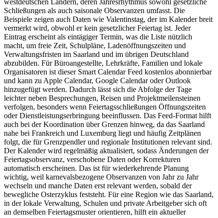
westdeutschen Ländern, deren Jahresrhythmus sowohl gesetzliche
Schließungen als auch saisonale Observanzen umfasst. Die
Beispiele zeigen auch Daten wie Valentinstag, der im Kalender breit
vermerkt wird, obwohl er kein gesetzlicher Feiertag ist. Jeder
Eintrag erscheint als eintägiger Termin, was die Liste nützlich
macht, um freie Zeit, Schulpläne, Ladenöffnungszeiten und
Verwaltungsfristen im Saarland und im übrigen Deutschland
abzubilden. Für Büroangestellte, Lehrkräfte, Familien und lokale
Organisatoren ist dieser Smart Calendar Feed kostenlos abonnierbar
und kann zu Apple Calendar, Google Calendar oder Outlook
hinzugefügt werden. Dadurch lässt sich die Abfolge der Tage
leichter neben Besprechungen, Reisen und Projektmeilensteinen
verfolgen, besonders wenn Feiertagsschließungen Öffnungszeiten
oder Dienstleistungserbringung beeinflussen. Das Feed-Format hilft
auch bei der Koordination über Grenzen hinweg, da das Saarland
nahe bei Frankreich und Luxemburg liegt und häufig Zeitplänen
folgt, die für Grenzpendler und regionale Institutionen relevant sind.
Der Kalender wird regelmäßig aktualisiert, sodass Änderungen der
Feiertagsobservanz, verschobene Daten oder Korrekturen
automatisch erscheinen. Das ist für wiederkehrende Planung
wichtig, weil karnevalsbezogene Observanzen von Jahr zu Jahr
wechseln und manche Daten erst relevant werden, sobald der
bewegliche Osterzyklus feststeht. Für eine Region wie das Saarland,
in der lokale Verwaltung, Schulen und private Arbeitgeber sich oft
an demselben Feiertagsmuster orientieren, hilft ein aktueller