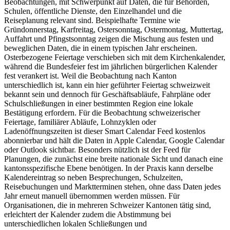
Beobachtungen, mit Schwerpunkt auf Daten, die für Behörden,
Schulen, öffentliche Dienste, den Einzelhandel und die
Reiseplanung relevant sind. Beispielhafte Termine wie
Gründonnerstag, Karfreitag, Ostersonntag, Ostermontag, Muttertag,
Auffahrt und Pfingstsonntag zeigen die Mischung aus festen und
beweglichen Daten, die in einem typischen Jahr erscheinen.
Osterbezogene Feiertage verschieben sich mit dem Kirchenkalender,
während die Bundesfeier fest im jährlichen bürgerlichen Kalender
fest verankert ist. Weil die Beobachtung nach Kanton
unterschiedlich ist, kann ein hier geführter Feiertag schweizweit
bekannt sein und dennoch für Geschäftsabläufe, Fahrpläne oder
Schulschließungen in einer bestimmten Region eine lokale
Bestätigung erfordern. Für die Beobachtung schweizerischer
Feiertage, familiärer Abläufe, Lohnzyklen oder
Ladenöffnungszeiten ist dieser Smart Calendar Feed kostenlos
abonnierbar und hält die Daten in Apple Calendar, Google Calendar
oder Outlook sichtbar. Besonders nützlich ist der Feed für
Planungen, die zunächst eine breite nationale Sicht und danach eine
kantonsspezifische Ebene benötigen. In der Praxis kann derselbe
Kalendereintrag so neben Besprechungen, Schulzeiten,
Reisebuchungen und Marktterminen stehen, ohne dass Daten jedes
Jahr erneut manuell übernommen werden müssen. Für
Organisationen, die in mehreren Schweizer Kantonen tätig sind,
erleichtert der Kalender zudem die Abstimmung bei
unterschiedlichen lokalen Schließungen und