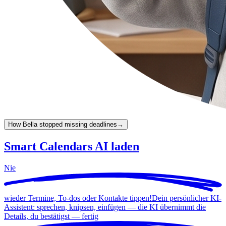
How Bella stopped missing deadlines
→
Smart Calendars AI laden
Nie
wieder Termine, To-dos oder Kontakte tippen!
Dein persönlicher KI-
Assistent: sprechen, knipsen, einfügen — die KI übernimmt die
Details, du bestätigst —
fertig