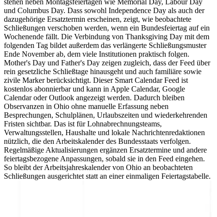
stehen neben Montagsfeiertagen wie Memorial Day, Labour Day
und Columbus Day. Dass sowohl Independence Day als auch der
dazugehörige Ersatztermin erscheinen, zeigt, wie beobachtete
Schließungen verschoben werden, wenn ein Bundesfeiertag auf ein
Wochenende fällt. Die Verbindung von Thanksgiving Day mit dem
folgenden Tag bildet außerdem das verlängerte Schließungsmuster
Ende November ab, dem viele Institutionen praktisch folgen.
Mother's Day und Father's Day zeigen zugleich, dass der Feed über
rein gesetzliche Schließtage hinausgeht und auch familiäre sowie
zivile Marker berücksichtigt. Dieser Smart Calendar Feed ist
kostenlos abonnierbar und kann in Apple Calendar, Google
Calendar oder Outlook angezeigt werden. Dadurch bleiben
Observanzen in Ohio ohne manuelle Erfassung neben
Besprechungen, Schulplänen, Urlaubszeiten und wiederkehrenden
Fristen sichtbar. Das ist für Lohnabrechnungsteams,
Verwaltungsstellen, Haushalte und lokale Nachrichtenredaktionen
nützlich, die den Arbeitskalender des Bundesstaats verfolgen.
Regelmäßige Aktualisierungen ergänzen Ersatztermine und andere
feiertagsbezogene Anpassungen, sobald sie in den Feed eingehen.
So bleibt der Arbeitsjahreskalender von Ohio an beobachteten
Schließungen ausgerichtet statt an einer einmaligen Feiertagstabelle.