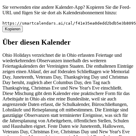
Sie verwenden eine andere Kalender-App? Kopieren Sie die Feed-
URL und fügen Sie sie dort als Kalenderabonnement hinzu:
https://smartcalendars.ai/cal/f41e35ea0dedd2bdb5e3b809
Kopieren
Über diesen Kalender
Ohio Holidays verzeichnet die in Ohio erfassten Feiertage und
wiederkehrenden Observanzen innerhalb des weiteren
Feiertagskalenders der Vereinigten Staaten. Die enthaltenen Einträge
zeigen einen Ablauf, der auf föderalen Schließtagen wie Memorial
Day, Juneteenth, Veterans Day, Thanksgiving Day und Christmas
Day beruht, zugleich aber Columbus Day, den Tag nach
Thanksgiving, Christmas Eve und New Year's Eve einschließt.
Diese Mischung gibt dem Kalender eine praktischere Form für das
Arbeitsjahr in Ohio als eine reine Bundesliste, weil sie auch
angrenzende Daten erfasst, die Schulkalender, Büroschließungen,
Lohnläufe und Reiseplanung oft mitbestimmen. Die Einträge sind
ganztägige Observanzen statt terminierter Ereignisse, was sich für
die Jahresplanung von Arbeitgebern, öffentlichen Stellen, Schulen
und Haushalten eignet. Feste Daten wie Juneteenth, Halloween,
Veterans Day, Christmas Eve, Christmas Day und New Year's Eve