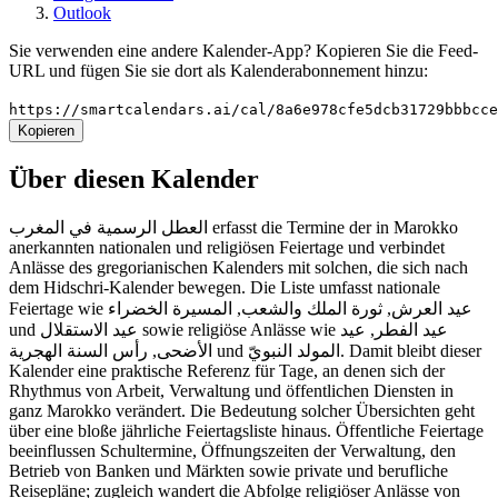
Outlook
Sie verwenden eine andere Kalender-App? Kopieren Sie die Feed-
URL und fügen Sie sie dort als Kalenderabonnement hinzu:
https://smartcalendars.ai/cal/8a6e978cfe5dcb31729bbbcc
Kopieren
Über diesen Kalender
العطل الرسمية في المغرب erfasst die Termine der in Marokko
anerkannten nationalen und religiösen Feiertage und verbindet
Anlässe des gregorianischen Kalenders mit solchen, die sich nach
dem Hidschri-Kalender bewegen. Die Liste umfasst nationale
Feiertage wie عيد العرش, ثورة الملك والشعب, المسيرة الخضراء
und عيد الاستقلال sowie religiöse Anlässe wie عيد الفطر, عيد
الأضحى, رأس السنة الهجرية und المولد النبويّ. Damit bleibt dieser
Kalender eine praktische Referenz für Tage, an denen sich der
Rhythmus von Arbeit, Verwaltung und öffentlichen Diensten in
ganz Marokko verändert. Die Bedeutung solcher Übersichten geht
über eine bloße jährliche Feiertagsliste hinaus. Öffentliche Feiertage
beeinflussen Schultermine, Öffnungszeiten der Verwaltung, den
Betrieb von Banken und Märkten sowie private und berufliche
Reisepläne; zugleich wandert die Abfolge religiöser Anlässe von