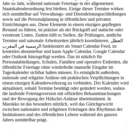
Jahr zu Jahr, während nationale Feiertage in der allgemeinen
Staatskalenderordnung fest bleiben. Einige dieser Termine wirken
sich unmittelbar auf Verwaltungs- und Dienstleistungsschließungen
sowie auf die Personalplanung in öffentlichen und privaten
Einrichtungen aus. Diese Elemente in einem einzigen gepflegten
Bestand zu führen, ist präziser als der Rückgriff auf statische oder
verstreute Listen. Zudem hilft es Stellen, die Prüfungen, amtliche
Termine und saisonale Arbeitszeiten jährlich koordinieren. العطل
الرسمية في المغرب funktioniert als Smart Calendar Feed, ist
kostenlos abonnierbar und kann Apple Calendar, Google Calendar
oder Outlook hinzugefügt werden. Das ist nützlich für
Personalabteilungen, Schulen, Familien und operative Einheiten, die
öffentliche Feiertage ohne wiederholte manuelle Eingabe im
Tageskalender sichtbar halten müssen. Es ermöglicht außerdem,
nationale und religiöse Anlässe mit praktischen Verpflichtungen in
einem einzigen Kalenderwerkzeug zu verbinden. Der Kalender wird
aktualisiert, sobald Termine bestätigt oder geändert werden, sodass
die laufende Feiertagsversion mit offiziellen Bekanntmachungen
und der Bewegung der Hidschri-Anlässe übereinstimmt. In
Marokko ist das besonders nützlich, weil das Gleichgewicht
zwischen nationalen und religiösen Feiertagen den Rhythmus der
Institutionen und des öffentlichen Lebens während des ganzen
Jahres unmittelbar prägt.