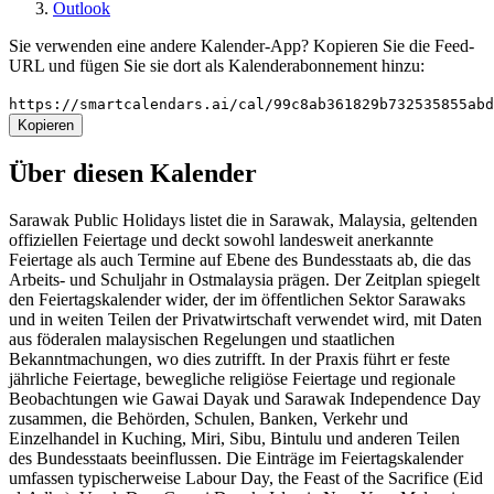
Outlook
Sie verwenden eine andere Kalender-App? Kopieren Sie die Feed-
URL und fügen Sie sie dort als Kalenderabonnement hinzu:
https://smartcalendars.ai/cal/99c8ab361829b732535855ab
Kopieren
Über diesen Kalender
Sarawak Public Holidays listet die in Sarawak, Malaysia, geltenden
offiziellen Feiertage und deckt sowohl landesweit anerkannte
Feiertage als auch Termine auf Ebene des Bundesstaats ab, die das
Arbeits- und Schuljahr in Ostmalaysia prägen. Der Zeitplan spiegelt
den Feiertagskalender wider, der im öffentlichen Sektor Sarawaks
und in weiten Teilen der Privatwirtschaft verwendet wird, mit Daten
aus föderalen malaysischen Regelungen und staatlichen
Bekanntmachungen, wo dies zutrifft. In der Praxis führt er feste
jährliche Feiertage, bewegliche religiöse Feiertage und regionale
Beobachtungen wie Gawai Dayak und Sarawak Independence Day
zusammen, die Behörden, Schulen, Banken, Verkehr und
Einzelhandel in Kuching, Miri, Sibu, Bintulu und anderen Teilen
des Bundesstaats beeinflussen. Die Einträge im Feiertagskalender
umfassen typischerweise Labour Day, the Feast of the Sacrifice (Eid