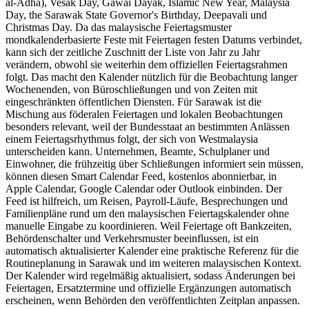
al-Adha), Vesak Day, Gawai Dayak, Islamic New Year, Malaysia
Day, the Sarawak State Governor's Birthday, Deepavali und
Christmas Day. Da das malaysische Feiertagsmuster
mondkalenderbasierte Feste mit Feiertagen festen Datums verbindet,
kann sich der zeitliche Zuschnitt der Liste von Jahr zu Jahr
verändern, obwohl sie weiterhin dem offiziellen Feiertagsrahmen
folgt. Das macht den Kalender nützlich für die Beobachtung langer
Wochenenden, von Büroschließungen und von Zeiten mit
eingeschränkten öffentlichen Diensten. Für Sarawak ist die
Mischung aus föderalen Feiertagen und lokalen Beobachtungen
besonders relevant, weil der Bundesstaat an bestimmten Anlässen
einem Feiertagsrhythmus folgt, der sich von Westmalaysia
unterscheiden kann. Unternehmen, Beamte, Schulplaner und
Einwohner, die frühzeitig über Schließungen informiert sein müssen,
können diesen Smart Calendar Feed, kostenlos abonnierbar, in
Apple Calendar, Google Calendar oder Outlook einbinden. Der
Feed ist hilfreich, um Reisen, Payroll-Läufe, Besprechungen und
Familienpläne rund um den malaysischen Feiertagskalender ohne
manuelle Eingabe zu koordinieren. Weil Feiertage oft Bankzeiten,
Behördenschalter und Verkehrsmuster beeinflussen, ist ein
automatisch aktualisierter Kalender eine praktische Referenz für die
Routineplanung in Sarawak und im weiteren malaysischen Kontext.
Der Kalender wird regelmäßig aktualisiert, sodass Änderungen bei
Feiertagen, Ersatztermine und offizielle Ergänzungen automatisch
erscheinen, wenn Behörden den veröffentlichten Zeitplan anpassen.