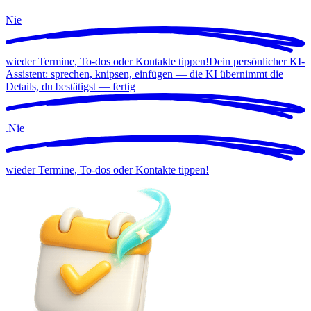
Nie
wieder Termine, To-dos oder Kontakte tippen!
Dein persönlicher KI-
Assistent: sprechen, knipsen, einfügen — die KI übernimmt die
Details, du bestätigst —
fertig
.
Nie
wieder Termine, To-dos oder Kontakte tippen!