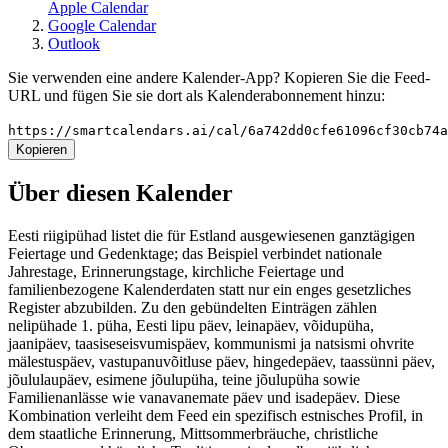
Apple Calendar
Google Calendar
Outlook
Sie verwenden eine andere Kalender-App? Kopieren Sie die Feed-
URL und fügen Sie sie dort als Kalenderabonnement hinzu:
https://smartcalendars.ai/cal/6a742dd0cfe61096cf30cb74
Kopieren
Über diesen Kalender
Eesti riigipühad listet die für Estland ausgewiesenen ganztägigen
Feiertage und Gedenktage; das Beispiel verbindet nationale
Jahrestage, Erinnerungstage, kirchliche Feiertage und
familienbezogene Kalenderdaten statt nur ein enges gesetzliches
Register abzubilden. Zu den gebündelten Einträgen zählen
nelipühade 1. püha, Eesti lipu päev, leinapäev, võidupüha,
jaanipäev, taasiseseisvumispäev, kommunismi ja natsismi ohvrite
mälestuspäev, vastupanuvõitluse päev, hingedepäev, taassünni päev,
jõululaupäev, esimene jõulupüha, teine jõulupüha sowie
Familienanlässe wie vanavanemate päev und isadepäev. Diese
Kombination verleiht dem Feed ein spezifisch estnisches Profil, in
dem staatliche Erinnerung, Mittsommerbräuche, christliche