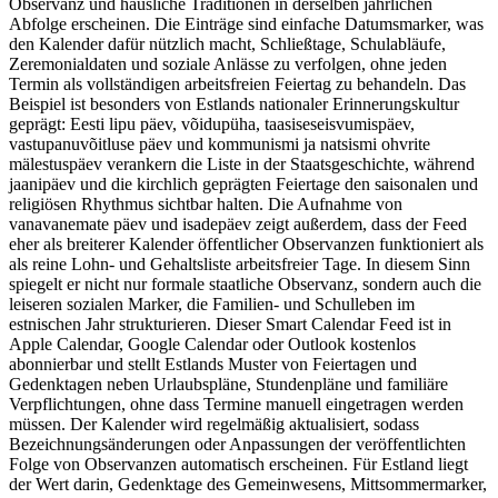
Observanz und häusliche Traditionen in derselben jährlichen
Abfolge erscheinen. Die Einträge sind einfache Datumsmarker, was
den Kalender dafür nützlich macht, Schließtage, Schulabläufe,
Zeremonialdaten und soziale Anlässe zu verfolgen, ohne jeden
Termin als vollständigen arbeitsfreien Feiertag zu behandeln. Das
Beispiel ist besonders von Estlands nationaler Erinnerungskultur
geprägt: Eesti lipu päev, võidupüha, taasiseseisvumispäev,
vastupanuvõitluse päev und kommunismi ja natsismi ohvrite
mälestuspäev verankern die Liste in der Staatsgeschichte, während
jaanipäev und die kirchlich geprägten Feiertage den saisonalen und
religiösen Rhythmus sichtbar halten. Die Aufnahme von
vanavanemate päev und isadepäev zeigt außerdem, dass der Feed
eher als breiterer Kalender öffentlicher Observanzen funktioniert als
als reine Lohn- und Gehaltsliste arbeitsfreier Tage. In diesem Sinn
spiegelt er nicht nur formale staatliche Observanz, sondern auch die
leiseren sozialen Marker, die Familien- und Schulleben im
estnischen Jahr strukturieren. Dieser Smart Calendar Feed ist in
Apple Calendar, Google Calendar oder Outlook kostenlos
abonnierbar und stellt Estlands Muster von Feiertagen und
Gedenktagen neben Urlaubspläne, Stundenpläne und familiäre
Verpflichtungen, ohne dass Termine manuell eingetragen werden
müssen. Der Kalender wird regelmäßig aktualisiert, sodass
Bezeichnungsänderungen oder Anpassungen der veröffentlichten
Folge von Observanzen automatisch erscheinen. Für Estland liegt
der Wert darin, Gedenktage des Gemeinwesens, Mittsommermarker,