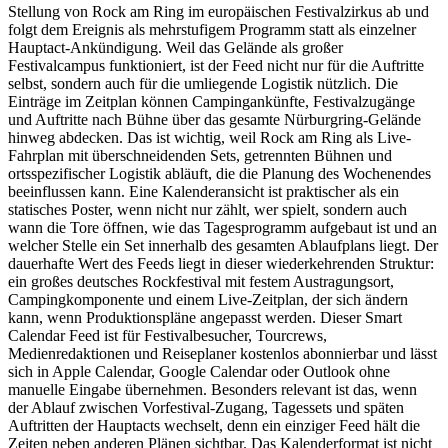
Stellung von Rock am Ring im europäischen Festivalzirkus ab und
folgt dem Ereignis als mehrstufigem Programm statt als einzelner
Hauptact-Ankündigung. Weil das Gelände als großer
Festivalcampus funktioniert, ist der Feed nicht nur für die Auftritte
selbst, sondern auch für die umliegende Logistik nützlich. Die
Einträge im Zeitplan können Campingankünfte, Festivalzugänge
und Auftritte nach Bühne über das gesamte Nürburgring-Gelände
hinweg abdecken. Das ist wichtig, weil Rock am Ring als Live-
Fahrplan mit überschneidenden Sets, getrennten Bühnen und
ortsspezifischer Logistik abläuft, die die Planung des Wochenendes
beeinflussen kann. Eine Kalenderansicht ist praktischer als ein
statisches Poster, wenn nicht nur zählt, wer spielt, sondern auch
wann die Tore öffnen, wie das Tagesprogramm aufgebaut ist und an
welcher Stelle ein Set innerhalb des gesamten Ablaufplans liegt. Der
dauerhafte Wert des Feeds liegt in dieser wiederkehrenden Struktur:
ein großes deutsches Rockfestival mit festem Austragungsort,
Campingkomponente und einem Live-Zeitplan, der sich ändern
kann, wenn Produktionspläne angepasst werden. Dieser Smart
Calendar Feed ist für Festivalbesucher, Tourcrews,
Medienredaktionen und Reiseplaner kostenlos abonnierbar und lässt
sich in Apple Calendar, Google Calendar oder Outlook ohne
manuelle Eingabe übernehmen. Besonders relevant ist das, wenn
der Ablauf zwischen Vorfestival-Zugang, Tagessets und späten
Auftritten der Hauptacts wechselt, denn ein einziger Feed hält die
Zeiten neben anderen Plänen sichtbar. Das Kalenderformat ist nicht