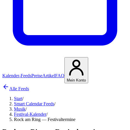
Kalender-Feeds
Preise
Artikel
FAQ
Mein Konto
Alle Feeds
Start
/
Smart Calendar Feeds
/
Musik
/
Festival-Kalender
/
Rock am Ring — Festivaltermine