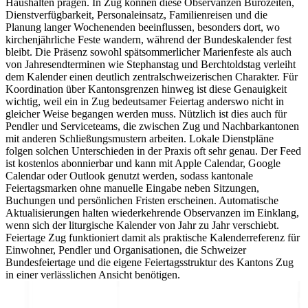
Haushalten prägen. In Zug können diese Observanzen Bürozeiten,
Dienstverfügbarkeit, Personaleinsatz, Familienreisen und die
Planung langer Wochenenden beeinflussen, besonders dort, wo
kirchenjährliche Feste wandern, während der Bundeskalender fest
bleibt. Die Präsenz sowohl spätsommerlicher Marienfeste als auch
von Jahresendterminen wie Stephanstag und Berchtoldstag verleiht
dem Kalender einen deutlich zentralschweizerischen Charakter. Für
Koordination über Kantonsgrenzen hinweg ist diese Genauigkeit
wichtig, weil ein in Zug bedeutsamer Feiertag anderswo nicht in
gleicher Weise begangen werden muss. Nützlich ist dies auch für
Pendler und Serviceteams, die zwischen Zug und Nachbarkantonen
mit anderen Schließungsmustern arbeiten. Lokale Dienstpläne
folgen solchen Unterschieden in der Praxis oft sehr genau. Der Feed
ist kostenlos abonnierbar und kann mit Apple Calendar, Google
Calendar oder Outlook genutzt werden, sodass kantonale
Feiertagsmarken ohne manuelle Eingabe neben Sitzungen,
Buchungen und persönlichen Fristen erscheinen. Automatische
Aktualisierungen halten wiederkehrende Observanzen im Einklang,
wenn sich der liturgische Kalender von Jahr zu Jahr verschiebt.
Feiertage Zug funktioniert damit als praktische Kalenderreferenz für
Einwohner, Pendler und Organisationen, die Schweizer
Bundesfeiertage und die eigene Feiertagsstruktur des Kantons Zug
in einer verlässlichen Ansicht benötigen.