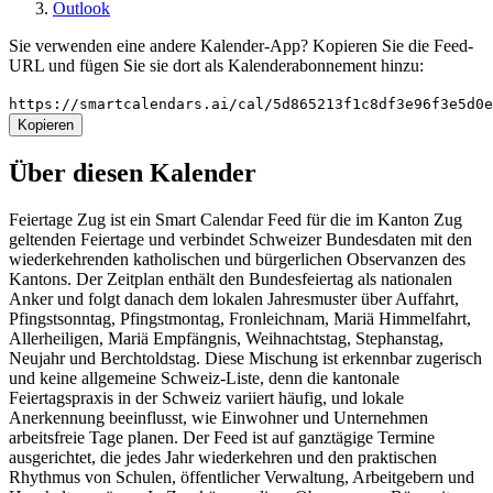
Outlook
Sie verwenden eine andere Kalender-App? Kopieren Sie die Feed-
URL und fügen Sie sie dort als Kalenderabonnement hinzu:
https://smartcalendars.ai/cal/5d865213f1c8df3e96f3e5d0
Kopieren
Über diesen Kalender
Feiertage Zug ist ein Smart Calendar Feed für die im Kanton Zug
geltenden Feiertage und verbindet Schweizer Bundesdaten mit den
wiederkehrenden katholischen und bürgerlichen Observanzen des
Kantons. Der Zeitplan enthält den Bundesfeiertag als nationalen
Anker und folgt danach dem lokalen Jahresmuster über Auffahrt,
Pfingstsonntag, Pfingstmontag, Fronleichnam, Mariä Himmelfahrt,
Allerheiligen, Mariä Empfängnis, Weihnachtstag, Stephanstag,
Neujahr und Berchtoldstag. Diese Mischung ist erkennbar zugerisch
und keine allgemeine Schweiz-Liste, denn die kantonale
Feiertagspraxis in der Schweiz variiert häufig, und lokale
Anerkennung beeinflusst, wie Einwohner und Unternehmen
arbeitsfreie Tage planen. Der Feed ist auf ganztägige Termine
ausgerichtet, die jedes Jahr wiederkehren und den praktischen
Rhythmus von Schulen, öffentlicher Verwaltung, Arbeitgebern und