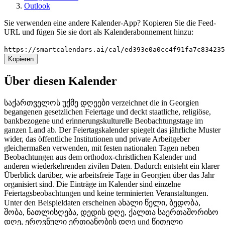
Outlook
Sie verwenden eine andere Kalender-App? Kopieren Sie die Feed-
URL und fügen Sie sie dort als Kalenderabonnement hinzu:
https://smartcalendars.ai/cal/ed393e0a0cc4f91fa7c83423
Kopieren
Über diesen Kalender
საქართველოს უქმე დღეები verzeichnet die in Georgien
begangenen gesetzlichen Feiertage und deckt staatliche, religiöse,
bankbezogene und erinnerungskulturelle Beobachtungstage im
ganzen Land ab. Der Feiertagskalender spiegelt das jährliche Muster
wider, das öffentliche Institutionen und private Arbeitgeber
gleichermaßen verwenden, mit festen nationalen Tagen neben
Beobachtungen aus dem orthodox-christlichen Kalender und
anderen wiederkehrenden zivilen Daten. Dadurch entsteht ein klarer
Überblick darüber, wie arbeitsfreie Tage in Georgien über das Jahr
organisiert sind. Die Einträge im Kalender sind einzelne
Feiertagsbeobachtungen und keine terminierten Veranstaltungen.
Unter den Beispieldaten erscheinen ახალი წელი, ბედობა,
შობა, ნათლისღება, დედის დღე, ქალთა საერთაშორისო
დღე, ეროვნული ერთიანობის დღე und წითელი