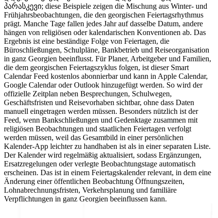
პარასკევი; diese Beispiele zeigen die Mischung aus Winter- und
Frühjahrsbeobachtungen, die den georgischen Feiertagsrhythmus
prägt. Manche Tage fallen jedes Jahr auf dasselbe Datum, andere
hängen von religiösen oder kalendarischen Konventionen ab. Das
Ergebnis ist eine beständige Folge von Feiertagen, die
Büroschließungen, Schulpläne, Bankbetrieb und Reiseorganisation
in ganz Georgien beeinflusst. Für Planer, Arbeitgeber und Familien,
die dem georgischen Feiertagszyklus folgen, ist dieser Smart
Calendar Feed kostenlos abonnierbar und kann in Apple Calendar,
Google Calendar oder Outlook hinzugefügt werden. So wird der
offizielle Zeitplan neben Besprechungen, Schulwegen,
Geschäftsfristen und Reisevorhaben sichtbar, ohne dass Daten
manuell eingetragen werden müssen. Besonders nützlich ist der
Feed, wenn Bankschließungen und Gedenktage zusammen mit
religiösen Beobachtungen und staatlichen Feiertagen verfolgt
werden müssen, weil das Gesamtbild in einer persönlichen
Kalender-App leichter zu handhaben ist als in einer separaten Liste.
Der Kalender wird regelmäßig aktualisiert, sodass Ergänzungen,
Ersatzregelungen oder verlegte Beobachtungstage automatisch
erscheinen. Das ist in einem Feiertagskalender relevant, in dem eine
Änderung einer öffentlichen Beobachtung Öffnungszeiten,
Lohnabrechnungsfristen, Verkehrsplanung und familiäre
Verpflichtungen in ganz Georgien beeinflussen kann.