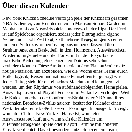
Über diesen Kalender
New York Knicks Schedule verfolgt Spiele der Knicks im gesamten
NBA-Kalender, von Heimterminen im Madison Square Garden in
Manhattan bis zu Auswärtsspielen anderswo in der Liga. Der Feed
ist auf Spielebene organisiert, sodass jeder Eintrag seine eigene
Venue und Tipoff-Zeit trägt, statt mehrere Begegnungen zu einer
breiteren Serienzusammenfassung zusammenzufassen. Diese
Struktur passt zum Basketball, in dem Heimserien, Auswärtsreisen,
Wiederholungsduelle und der Fortschritt in den Playoffs die
praktische Bedeutung eines einzelnen Datums sehr schnell
verändern können. Diese Struktur verleiht dem Plan außerdem die
nötige Präzision, um abzubilden, wie die Woche eines Teams durch
Hallenlogistik, Reisen und nationale Fernsehfenster geprägt wird.
Jeder Eintrag steht für ein einzelnes Matchup und kann genutzt
werden, um den Rhythmus von aufeinanderfolgenden Heimspielen,
Auswärtsphasen und Playoff-Fenstern im Verlauf zu verfolgen. Weil
die Knicks innerhalb der Conference-Struktur der NBA und ihres
nationalen Broadcast-Zyklus agieren, besitzt der Kalender einen
Wert, der über eine bloße Liste von Paarungen hinausgeht. Er zeigt,
wann der Club in New York zu Hause ist, wann eine
Auswärtsetappe läuft und wann sich der Kalender um
aufeinanderfolgende Spiele oder Playoff-Termine mit höherem
Einsatz verdichtet. Das ist besonders nützlich bei einem Team,