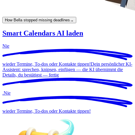
How Bella stopped missing deadlines
→
Smart Calendars AI laden
Nie
wieder Termine, To-dos oder Kontakte tippen!
Dein persönlicher KI-
Assistent: sprechen, knipsen, einfügen — die KI übernimmt die
Details, du bestätigst —
fertig
.
Nie
wieder Termine, To-dos oder Kontakte tippen!