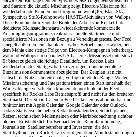
entwickelt. Einträge nennen typischerweise Träger, Missionsnamen
und Startort; die aktuelle Mischung zeigt Electron-Missionen für
wiederkehrende Kunden und Programme wie iQPS, BlackSky,
Synspectives StriX-Reihe sowie HASTE-Aktivitäten von Wallops.
Diese Kombination zeigt die Breite der Arbeit von Rocket Lab:
dedizierte Kleinsatellitenstarts, wiederkehrende kommerzielle
Ausbringungsprogramme, reaktionsschnelle Startdienste und
spezialisierte Missionen mit Bezug zu Verteidigungstests. Der Feed
spiegelt außerdem ein charakteristisches Betriebsmuster wider, bei
dem Mahia eine stetige Folge von Electron-Kampagnen beherbergt,
während Wallops ein separates US-basiertes Missionsset unterstützt.
Er bietet zugleich die richtige Detailtiefe, um Rocket Labs
wiederkehrendes Startgeschäft zu verfolgen, ohne in veraltete
Einzelmissionskommentare abzugleiten. Der Zeitplan ist nicht
statisch, da Nutzlastbereitschaft, Verfügbarkeit der Range, Wetter,
Missionssicherung und Integrationsfristen einen Start innerhalb der
Warteschlange verschieben können; dennoch bleibt der Feed
spezifisch für Rocket Labs Betriebsprofil und nicht für den breiteren
Startmarkt. Der Smart Calendar Feed ist kostenlos abonnierbar und
funktioniert mit Apple Calendar, Google Calendar oder Outlook,
sodass Startversuche neben Redaktionskalendern, Schichtplänen,
Reisen, technischen Meilensteinen oder Marktbeobachtung sichtbar
bleiben. Er ist nützlich für Beobachter der Raumfahrtbranche,
Journalisten, Satellitenbetreiber und Investoren, die den
Startrhythmus von Rocket Lab verfolgen, ohne Manifeständerungen