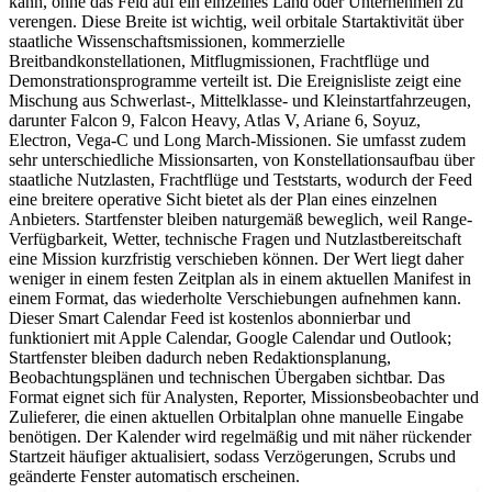
kann, ohne das Feld auf ein einzelnes Land oder Unternehmen zu
verengen. Diese Breite ist wichtig, weil orbitale Startaktivität über
staatliche Wissenschaftsmissionen, kommerzielle
Breitbandkonstellationen, Mitflugmissionen, Frachtflüge und
Demonstrationsprogramme verteilt ist. Die Ereignisliste zeigt eine
Mischung aus Schwerlast-, Mittelklasse- und Kleinstartfahrzeugen,
darunter Falcon 9, Falcon Heavy, Atlas V, Ariane 6, Soyuz,
Electron, Vega-C und Long March-Missionen. Sie umfasst zudem
sehr unterschiedliche Missionsarten, von Konstellationsaufbau über
staatliche Nutzlasten, Frachtflüge und Teststarts, wodurch der Feed
eine breitere operative Sicht bietet als der Plan eines einzelnen
Anbieters. Startfenster bleiben naturgemäß beweglich, weil Range-
Verfügbarkeit, Wetter, technische Fragen und Nutzlastbereitschaft
eine Mission kurzfristig verschieben können. Der Wert liegt daher
weniger in einem festen Zeitplan als in einem aktuellen Manifest in
einem Format, das wiederholte Verschiebungen aufnehmen kann.
Dieser Smart Calendar Feed ist kostenlos abonnierbar und
funktioniert mit Apple Calendar, Google Calendar und Outlook;
Startfenster bleiben dadurch neben Redaktionsplanung,
Beobachtungsplänen und technischen Übergaben sichtbar. Das
Format eignet sich für Analysten, Reporter, Missionsbeobachter und
Zulieferer, die einen aktuellen Orbitalplan ohne manuelle Eingabe
benötigen. Der Kalender wird regelmäßig und mit näher rückender
Startzeit häufiger aktualisiert, sodass Verzögerungen, Scrubs und
geänderte Fenster automatisch erscheinen.