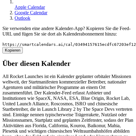
Apple Calendar
Google Calendar
Outlook
Sie verwenden eine andere Kalender-App? Kopieren Sie die Feed-
URL und fügen Sie sie dort als Kalenderabonnement hinzu:
https://smartcalendars.ai/cal/03494157615ecdfc67203ef1
Kopieren
Über diesen Kalender
All Rocket Launches ist ein Kalender geplanter orbitaler Missionen
weltweit, der Startmanifesten kommerzieller Betreiber, nationaler
Agenturen und militärischer Programme an einem Ort
zusammenführt. Der Kalender-Feed erfasst Anbieter und
Institutionen wie SpaceX, NASA, ESA, Blue Origin, Rocket Lab,
United Launch Alliance, Roscosmos, ISRO und chinesische
Startbetreiber, die in Launch Library 2 by The Space Devs vertreten
sind. Einträge nennen typischerweise Trägerrakete, Nutzlast oder
Missionsnamen, Startplatz und geplantes Zeitfenster, sodass der Plan
Aktivitäten aus Florida, California, Kourou, Baikonur, Mahia,
Plesetsk und wichtigen chinesischen Weltraumbahnhöfen abbilden