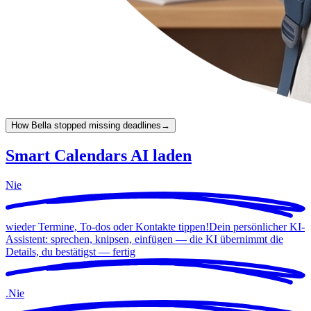
How Bella stopped missing deadlines
→
Smart Calendars AI laden
Nie
wieder Termine, To-dos oder Kontakte tippen!
Dein persönlicher KI-
Assistent: sprechen, knipsen, einfügen — die KI übernimmt die
Details, du bestätigst —
fertig
.
Nie