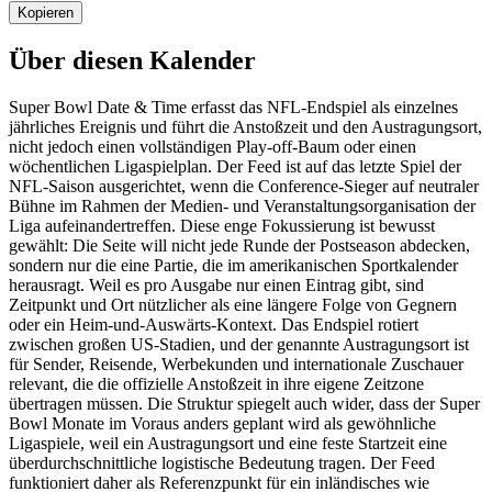
Kopieren
Über diesen Kalender
Super Bowl Date & Time erfasst das NFL-Endspiel als einzelnes
jährliches Ereignis und führt die Anstoßzeit und den Austragungsort,
nicht jedoch einen vollständigen Play-off-Baum oder einen
wöchentlichen Ligaspielplan. Der Feed ist auf das letzte Spiel der
NFL-Saison ausgerichtet, wenn die Conference-Sieger auf neutraler
Bühne im Rahmen der Medien- und Veranstaltungsorganisation der
Liga aufeinandertreffen. Diese enge Fokussierung ist bewusst
gewählt: Die Seite will nicht jede Runde der Postseason abdecken,
sondern nur die eine Partie, die im amerikanischen Sportkalender
herausragt. Weil es pro Ausgabe nur einen Eintrag gibt, sind
Zeitpunkt und Ort nützlicher als eine längere Folge von Gegnern
oder ein Heim-und-Auswärts-Kontext. Das Endspiel rotiert
zwischen großen US-Stadien, und der genannte Austragungsort ist
für Sender, Reisende, Werbekunden und internationale Zuschauer
relevant, die die offizielle Anstoßzeit in ihre eigene Zeitzone
übertragen müssen. Die Struktur spiegelt auch wider, dass der Super
Bowl Monate im Voraus anders geplant wird als gewöhnliche
Ligaspiele, weil ein Austragungsort und eine feste Startzeit eine
überdurchschnittliche logistische Bedeutung tragen. Der Feed
funktioniert daher als Referenzpunkt für ein inländisches wie