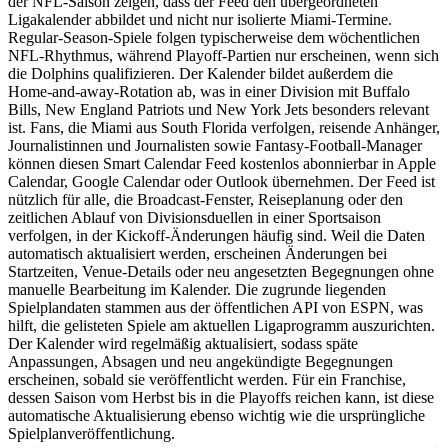
der NFL-Saison zeigen, dass der Feed den übergeordneten
Ligakalender abbildet und nicht nur isolierte Miami-Termine.
Regular-Season-Spiele folgen typischerweise dem wöchentlichen
NFL-Rhythmus, während Playoff-Partien nur erscheinen, wenn sich
die Dolphins qualifizieren. Der Kalender bildet außerdem die
Home-and-away-Rotation ab, was in einer Division mit Buffalo
Bills, New England Patriots und New York Jets besonders relevant
ist. Fans, die Miami aus South Florida verfolgen, reisende Anhänger,
Journalistinnen und Journalisten sowie Fantasy-Football-Manager
können diesen Smart Calendar Feed kostenlos abonnierbar in Apple
Calendar, Google Calendar oder Outlook übernehmen. Der Feed ist
nützlich für alle, die Broadcast-Fenster, Reiseplanung oder den
zeitlichen Ablauf von Divisionsduellen in einer Sportsaison
verfolgen, in der Kickoff-Änderungen häufig sind. Weil die Daten
automatisch aktualisiert werden, erscheinen Änderungen bei
Startzeiten, Venue-Details oder neu angesetzten Begegnungen ohne
manuelle Bearbeitung im Kalender. Die zugrunde liegenden
Spielplandaten stammen aus der öffentlichen API von ESPN, was
hilft, die gelisteten Spiele am aktuellen Ligaprogramm auszurichten.
Der Kalender wird regelmäßig aktualisiert, sodass späte
Anpassungen, Absagen und neu angekündigte Begegnungen
erscheinen, sobald sie veröffentlicht werden. Für ein Franchise,
dessen Saison vom Herbst bis in die Playoffs reichen kann, ist diese
automatische Aktualisierung ebenso wichtig wie die ursprüngliche
Spielplanveröffentlichung.