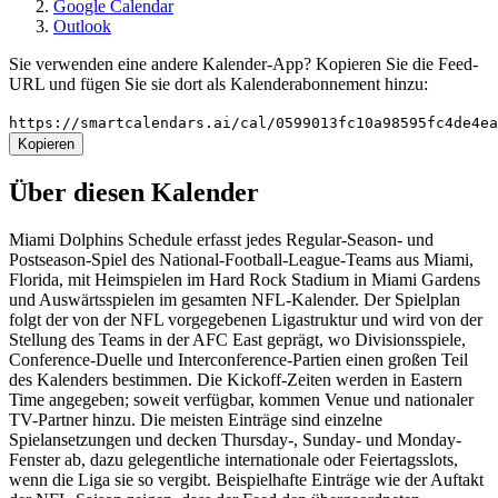
Google Calendar
Outlook
Sie verwenden eine andere Kalender-App? Kopieren Sie die Feed-
URL und fügen Sie sie dort als Kalenderabonnement hinzu:
https://smartcalendars.ai/cal/0599013fc10a98595fc4de4e
Kopieren
Über diesen Kalender
Miami Dolphins Schedule erfasst jedes Regular-Season- und
Postseason-Spiel des National-Football-League-Teams aus Miami,
Florida, mit Heimspielen im Hard Rock Stadium in Miami Gardens
und Auswärtsspielen im gesamten NFL-Kalender. Der Spielplan
folgt der von der NFL vorgegebenen Ligastruktur und wird von der
Stellung des Teams in der AFC East geprägt, wo Divisionsspiele,
Conference-Duelle und Interconference-Partien einen großen Teil
des Kalenders bestimmen. Die Kickoff-Zeiten werden in Eastern
Time angegeben; soweit verfügbar, kommen Venue und nationaler
TV-Partner hinzu. Die meisten Einträge sind einzelne
Spielansetzungen und decken Thursday-, Sunday- und Monday-
Fenster ab, dazu gelegentliche internationale oder Feiertagsslots,
wenn die Liga sie so vergibt. Beispielhafte Einträge wie der Auftakt