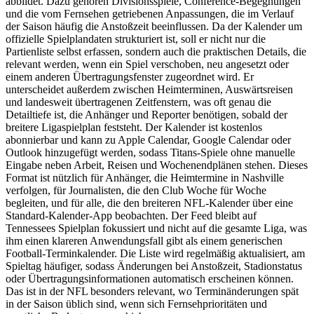
abbildet. Dazu gehören Divisionsspiele, Conference-Begegnungen
und die vom Fernsehen getriebenen Anpassungen, die im Verlauf
der Saison häufig die Anstoßzeit beeinflussen. Da der Kalender um
offizielle Spielplandaten strukturiert ist, soll er nicht nur die
Partienliste selbst erfassen, sondern auch die praktischen Details, die
relevant werden, wenn ein Spiel verschoben, neu angesetzt oder
einem anderen Übertragungsfenster zugeordnet wird. Er
unterscheidet außerdem zwischen Heimterminen, Auswärtsreisen
und landesweit übertragenen Zeitfenstern, was oft genau die
Detailtiefe ist, die Anhänger und Reporter benötigen, sobald der
breitere Ligaspielplan feststeht. Der Kalender ist kostenlos
abonnierbar und kann zu Apple Calendar, Google Calendar oder
Outlook hinzugefügt werden, sodass Titans-Spiele ohne manuelle
Eingabe neben Arbeit, Reisen und Wochenendplänen stehen. Dieses
Format ist nützlich für Anhänger, die Heimtermine in Nashville
verfolgen, für Journalisten, die den Club Woche für Woche
begleiten, und für alle, die den breiteren NFL-Kalender über eine
Standard-Kalender-App beobachten. Der Feed bleibt auf
Tennessees Spielplan fokussiert und nicht auf die gesamte Liga, was
ihm einen klareren Anwendungsfall gibt als einem generischen
Football-Terminkalender. Die Liste wird regelmäßig aktualisiert, am
Spieltag häufiger, sodass Änderungen bei Anstoßzeit, Stadionstatus
oder Übertragungsinformationen automatisch erscheinen können.
Das ist in der NFL besonders relevant, wo Terminänderungen spät
in der Saison üblich sind, wenn sich Fernsehprioritäten und