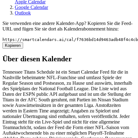
Apple Calendar
Google Calendar
Outlook
Sie verwenden eine andere Kalender-App? Kopieren Sie die Feed-
URL und fügen Sie sie dort als Kalenderabonnement hinzu:
https://smartcalendars.ai/cal/f7636bd14d9463adb48f4c4c
Kopieren
Über diesen Kalender
Tennessee Titans Schedule ist ein Smart Calendar Feed für die in
Nashville beheimatete NFL-Franchise und umfasst Spiele der
Regular Season und Postseason, zu Hause und auswärts, innerhalb
des Spielplans der National Football League. Die Liste wird aus
Daten der ESPN public API aufgebaut und ist um die Stellung der
Titans in der AFC South gerahmt, mit Partien im Nissan Stadium
sowie Auswärtseinsätzen in der gesamten Liga. Anstoßzeiten
werden in Eastern Time angezeigt; Angaben zu Spielort und
nationaler Übertragung sind enthalten, sofern veröffentlicht. Jeder
Eintrag steht für ein Live-Spiel und nicht für eine allgemeine
Teamnachricht, sodass der Feed die Form einer NFL-Saison vom
Auftaktwochenende bis zu einer möglichen Playoff-Teilnahme