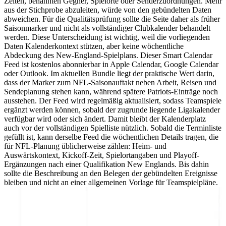
Zeiten, benannten Gegner, Spielorte oder Senderzuordnungen. Mehr
aus der Stichprobe abzuleiten, würde von den gebündelten Daten
abweichen. Für die Qualitätsprüfung sollte die Seite daher als früher
Saisonmarker und nicht als vollständiger Clubkalender behandelt
werden. Diese Unterscheidung ist wichtig, weil die vorliegenden
Daten Kalenderkontext stützen, aber keine wöchentliche
Abdeckung des New-England-Spielplans. Dieser Smart Calendar
Feed ist kostenlos abonnierbar in Apple Calendar, Google Calendar
oder Outlook. Im aktuellen Bundle liegt der praktische Wert darin,
dass der Marker zum NFL-Saisonauftakt neben Arbeit, Reisen und
Sendeplanung stehen kann, während spätere Patriots-Einträge noch
ausstehen. Der Feed wird regelmäßig aktualisiert, sodass Teamspiele
ergänzt werden können, sobald der zugrunde liegende Ligakalender
verfügbar wird oder sich ändert. Damit bleibt der Kalenderplatz
auch vor der vollständigen Spielliste nützlich. Sobald die Terminliste
gefüllt ist, kann derselbe Feed die wöchentlichen Details tragen, die
für NFL-Planung üblicherweise zählen: Heim- und
Auswärtskontext, Kickoff-Zeit, Spielortangaben und Playoff-
Ergänzungen nach einer Qualifikation New Englands. Bis dahin
sollte die Beschreibung an den Belegen der gebündelten Ereignisse
bleiben und nicht an einer allgemeinen Vorlage für Teamspielpläne.