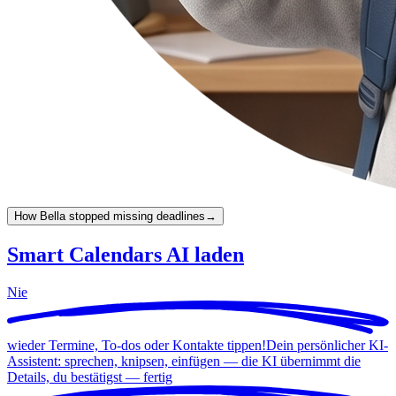
How Bella stopped missing deadlines
→
Smart Calendars AI laden
Nie
wieder Termine, To-dos oder Kontakte tippen!
Dein persönlicher KI-
Assistent: sprechen, knipsen, einfügen — die KI übernimmt die
Details, du bestätigst —
fertig